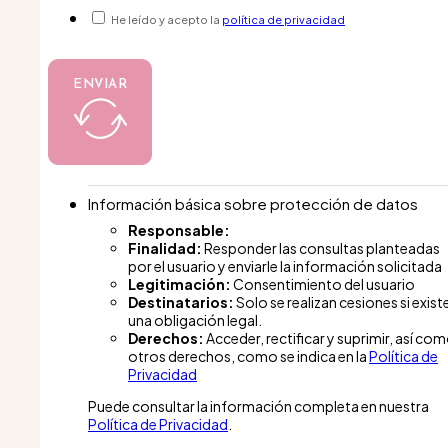
He leído y acepto la
política de privacidad
ENVIAR
Información básica sobre protección de datos
Responsable:
Finalidad:
Responder las consultas planteadas
por el usuario y enviarle la información solicitada
Legitimación:
Consentimiento del usuario
Destinatarios:
Solo se realizan cesiones si exist
una obligación legal.
Derechos:
Acceder, rectificar y suprimir, así co
otros derechos, como se indica en la
Política de
Privacidad
Puede consultar la información completa en nuestra
Política de Privacidad
.