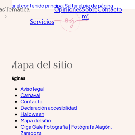
Saltar al contenido principal
Saltar al pie de página
as
Temática
Opiniones
Sobre
Contacto
›
mí
Servicios
Mapa del sitio
Páginas
Aviso legal
Carnaval
Contacto
Declaración accesibilidad
Halloween
Mapa del sitio
Olga Gale Fotografía | Fotógrafa Alagón,
Zaragoza