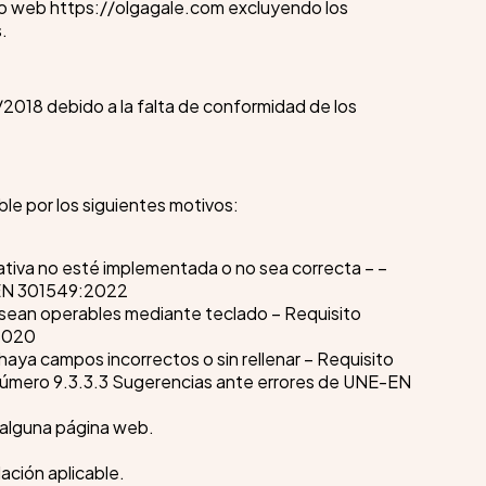
itio web https://olgagale.com excluyendo los
.
/2018 debido a la falta de conformidad de los
le por los siguientes motivos:
ativa no esté implementada o no sea correcta – –
E-EN 301549:2022
 sean operables mediante teclado – Requisito
2020
haya campos incorrectos o sin rellenar – Requisito
o número 9.3.3.3 Sugerencias ante errores de UNE-EN
n alguna página web.
lación aplicable.