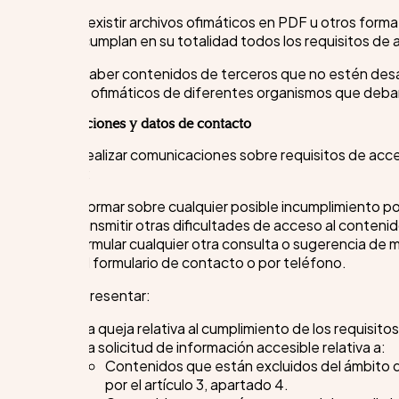
Podrían existir archivos ofimáticos en PDF u otros for
que no cumplan en su totalidad todos los requisitos de a
Puede haber contenidos de terceros que no estén desarr
archivos ofimáticos de diferentes organismos que deban 
Observaciones y datos de contacto
Puede realizar comunicaciones sobre requisitos de accesi
ejemplo:
Informar sobre cualquier posible incumplimiento po
Transmitir otras dificultades de acceso al contenid
Formular cualquier otra consulta o sugerencia de mej
del formulario de contacto o por teléfono.
Puede presentar:
Una queja relativa al cumplimiento de los requisito
Una solicitud de información accesible relativa a:
Contenidos que están excluidos del ámbito d
por el artículo 3, apartado 4.