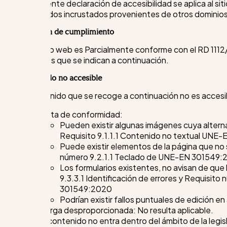
La presente declaración de accesibilidad se aplica al s
contenidos incrustados provenientes de otros dominios
Situación de cumplimiento
Este sitio web es Parcialmente conforme con el RD 1112
aspectos que se indican a continuación.
Contenido no accesible
El contenido que se recoge a continuación no es accesib
Falta de conformidad:
Pueden existir algunas imágenes cuya altern
Requisito 9.1.1.1 Contenido no textual UN
Puede existir elementos de la página que no
número 9.2.1.1 Teclado de UNE-EN 301549:
Los formularios existentes, no avisan de que 
9.3.3.1 Identificación de errores y Requisit
301549:2020
Podrían existir fallos puntuales de edición e
Carga desproporcionada: No resulta aplicable.
El contenido no entra dentro del ámbito de la legis