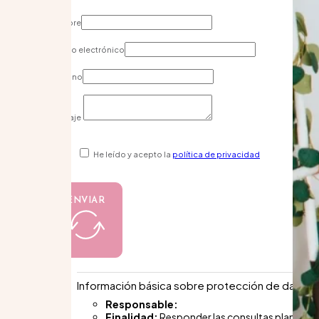
Nombre
Correo electrónico
Teléfono
Mensaje
He leído y acepto la
política de privacidad
ENVIAR
Información básica sobre protección de datos
Responsable:
Finalidad:
Responder las consultas planteadas