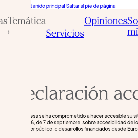
Saltar al contenido principal
Saltar al pie de página
as
Temática
Opiniones
So
›
m
Servicios
Declaración acc
La empresa se ha comprometido a hacer accesible su si
1112/2018, de 7 de septiembre, sobre accesibilidad de lo
del sector público, o desarrollos financiados desde Eur