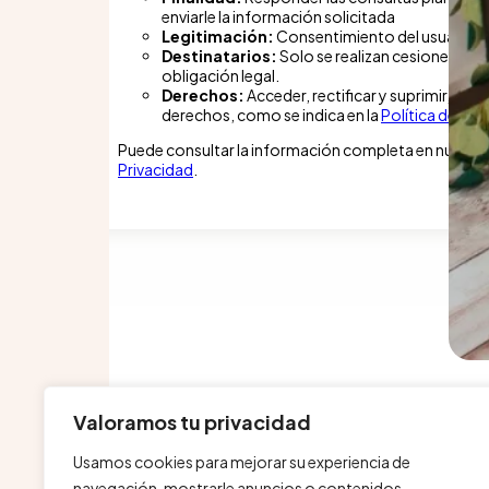
enviarle la información solicitada
Legitimación:
Consentimiento del usuario
Destinatarios:
Solo se realizan cesiones si ex
obligación legal.
Derechos:
Acceder, rectificar y suprimir, así
derechos, como se indica en la
Política de Pri
Puede consultar la información completa en nuestr
Privacidad
.
Valoramos tu privacidad
Usamos cookies para mejorar su experiencia de
navegación, mostrarle anuncios o contenidos