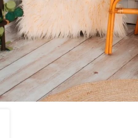
iste una
 como otros
vacidad
a
Política de